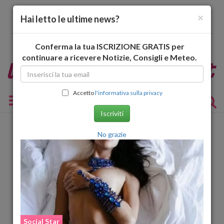
×
Hai letto le ultime news?
Conferma la tua ISCRIZIONE GRATIS per
continuare a ricevere Notizie, Consigli e Meteo.
Accetto
l'informativa sulla privacy
Toggle navigation
Iscriviti
No grazie
Palermo
Social Star
Social Star