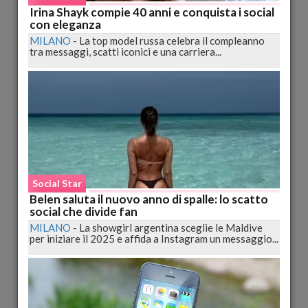
Irina Shayk compie 40 anni e conquista i social
con eleganza
Morgan sotto accusa: Insulti shock al concerto,
MILANO
-
La top model russa celebra il compleanno
tra messaggi, scatti iconici e una carriera...
seguite dalle scuse
PALERMO
-
Un momento di intrattenimento musicale è
diventato una scena di tensione e polemica quando...
pubblicato il 29/08/2023 08:26
Social Star
Social Star
Belen saluta il nuovo anno di spalle: lo scatto
social che divide fan
MILANO
-
La showgirl argentina sceglie le Maldive
per iniziare il 2025 e affida a Instagram un messaggio...
Diletta Leotta, in Attesa della Bambina: Scatti di
Gravidanza che Scatenano Polemiche tra i Follower
PALERMO
-
Diletta Leotta, la nota conduttrice di Dazn, è in
attesa della sua prima bambina, prevista per il...