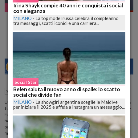
Irina Shayk compie 40 anni e conquista i social
Social Star
con eleganza
Morgan sotto accusa: Insulti shock al
MILANO
-
La top model russa celebra il compleanno
tra messaggi, scatti iconici e una carriera...
concerto, seguite dalle scuse
La sua permanenza a rischio a X-Factor?
21
27
MILANO
Social Star
Belen saluta il nuovo anno di spalle: lo scatto
29 Agosto 2023
08:26
Social Star
Palermo (PA)
social che divide fan
MILANO
-
La showgirl argentina sceglie le Maldive
Un momento di intrattenimento musicale è diventato una scena di
per iniziare il 2025 e affida a Instagram un messaggio...
tensione e polemica quando Morgan, noto cantante e giudice di X-
Factor, ha perso la calma durante un concerto al festival della
bellezza di Selinunte, in Sicilia. La scintilla è stata la richiesta da
parte di uno spettatore di eseguire un brano di Battiato. Da quel
momento, l'ex frontman dei Bluvertigo ha sfoderato una serie di