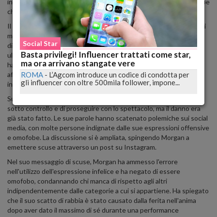
insulti nei confronti del pubblico, sfociando in dichiarazioni omofobe
che hanno scosso il pubblico presente.
Il momento critico è stato caratterizzato dall'urlo di Morgan "frio di
mea" rivolto ad uno degli spettatori, scatenando una reazione di
Social Star
disapprovazione da parte del pubblico. La situazione è stata
Basta privilegi! Influencer trattati come star,
ulteriormente alimentata dalla continua sfuriata del cantante, che
ma ora arrivano stangate vere
ha proseguito con insulti e accuse contro gli spettatori,
affermando che la sua performance non era solo una questione di
ROMA
-
L’Agcom introduce un codice di condotta per
gli influencer con oltre 500mila follower, impone...
intrattenimento, ma anche di arte che meritava rispetto.
Successivamente, Morgan ha tentato di riportare la situazione
sotto controllo e di proseguire con lo spettacolo, ma il danno era
già stato fatto. Le sue parole hanno scatenato polemiche sui social
media, con molte persone indignate dalle sue espressioni offensive
e omofobe. La discussione si è ampliata, spingendo Morgan a
emettere scuse attraverso un post su Instagram.
Nel suo messaggio di scuse, Morgan ha ammesso l'errore
nell'utilizzo dell'espressione infelice e ha negato di essere
omofobo, condannando chi manca di rispetto agli altri
indipendentemente dalle categorie a cui si appartiene. Ha spiegato
che il suo scatto di rabbia è stato causato dalla ferita nell'anima
dopo aver dato il massimo di sé durante una performance