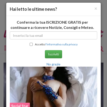
×
Hai letto le ultime news?
Conferma la tua ISCRIZIONE GRATIS per
continuare a ricevere Notizie, Consigli e Meteo.
Accetto
l'informativa sulla privacy
Toggle navigation
Iscriviti
No grazie
Social Star