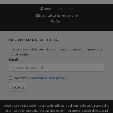
amministrazione
Contatta la redazione
Rss
ISCRIVITI ALLA NEWSLETTER
inserisci il tuoi indirizzo emai e sarai informato periodicamente con le
nostre notizie.
Email
Accetto
l'informativa sulla privacy
Iscriviti
Registrazione alla sezione stampa del tribunale dell'Aquila del 26/01/2006 al n.
550 - Associazione Culturale Capoluogo.com - direttore responsabile Luca Di