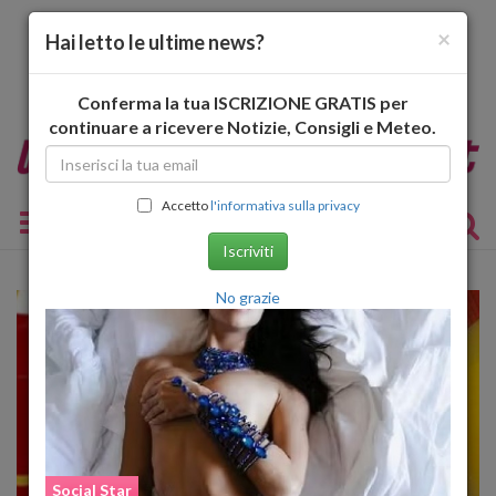
×
Hai letto le ultime news?
Conferma la tua ISCRIZIONE GRATIS per
continuare a ricevere Notizie, Consigli e Meteo.
Accetto
l'informativa sulla privacy
Toggle navigation
Iscriviti
No grazie
Social Star