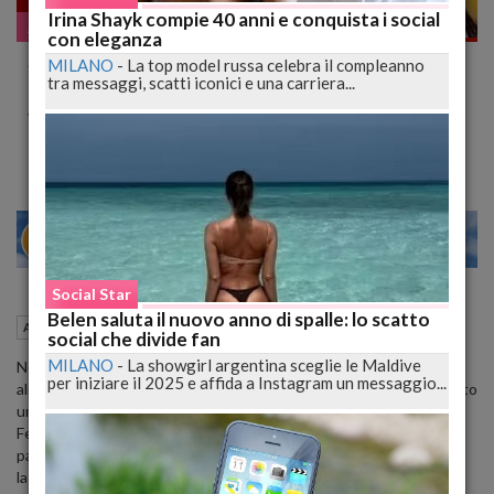
Irina Shayk compie 40 anni e conquista i social
Assurdo ma vero
con eleganza
Stop alla Vendita dell'Happy Meal e
MILANO
-
La top model russa celebra il compleanno
tra messaggi, scatti iconici e una carriera...
dell'Ovetto Kinder, da Oggi il Divieto alla
Vendita
20
26
MILANO
Social Star
Belen saluta il nuovo anno di spalle: lo scatto
27 Giugno 2016
17:34
Assurdo ma vero
social che divide fan
MILANO
-
La showgirl argentina sceglie le Maldive
Nella lotta all'obesità infantile non si risparmiano colpi all'industria
per iniziare il 2025 e affida a Instagram un messaggio...
alimentare della cioccolata e al fast food. Il Cile sembra aver trovato
una soluzione nello stop alla vendita dell’ovetto Kinder della
Ferrero e dell’Happy Meal di McDonald’s. Divieto che scatta a
partire da oggi 27 giugno e che fa parte della 'Ley de Etiquetados',
la nuova legge sulle etichettature, come rende noto la stampa