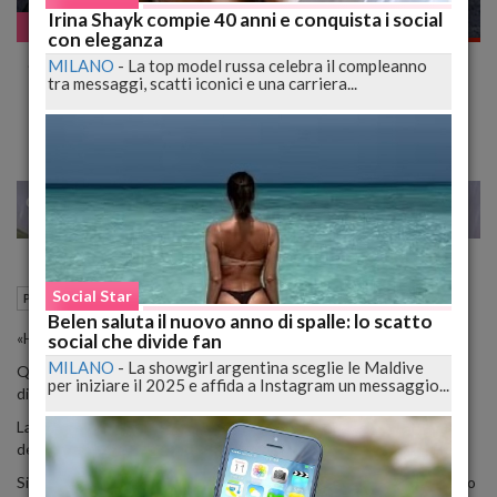
Irina Shayk compie 40 anni e conquista i social
Pazzo WEB
con eleganza
Sesso col Fidanzato del Padre. La
MILANO
-
La top model russa celebra il compleanno
tra messaggi, scatti iconici e una carriera...
Confessione Shock
22
23
MILANO
Social Star
14 Maggio 2015
05:00
Pazzo WEB
Belen saluta il nuovo anno di spalle: lo scatto
«Ho fatto sesso con il compagno di mio padre».
social che divide fan
MILANO
-
La showgirl argentina sceglie le Maldive
Questa è la confessione choc di una figlia al Sun, che però sceglie
per iniziare il 2025 e affida a Instagram un messaggio...
di mantenere l'anonimato.
La ragazza ammette di essere stata molto ubriaca la sera
dell'incontro.
Si trovava in un locale e aveva bevuto troppo quando ha incontrato