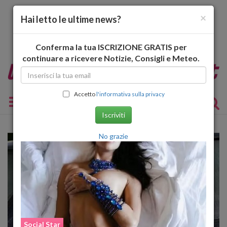
×
Hai letto le ultime news?
Conferma la tua ISCRIZIONE GRATIS per
continuare a ricevere Notizie, Consigli e Meteo.
Accetto
l'informativa sulla privacy
Toggle navigation
Iscriviti
No grazie
Social Star