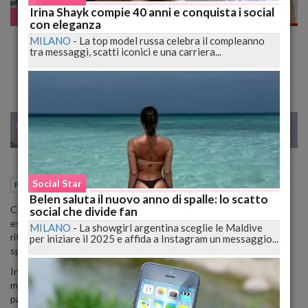
Irina Shayk compie 40 anni e conquista i social
Paparazzate!
con eleganza
Riccardo Scamarcio Beccato con le Mani nel
MILANO
-
La top model russa celebra il compleanno
tra messaggi, scatti iconici e una carriera...
Pac..., Sacco! FOTO
28
29
MILANO
Social Star
20 Aprile 2016
12:09
Paparazzate!
Belen saluta il nuovo anno di spalle: lo scatto
Che caduta di stile per Riccardo Scamarcio che, inconsapevole di
social che divide fan
essere fotografato, è stato beccato a dare una sbirciatina ed una
MILANO
-
La showgirl argentina sceglie le Maldive
ritoccatina ai gioielli di famiglia custoditi nel suo bel pantaloncino
per iniziare il 2025 e affida a Instagram un messaggio...
sportivo.
Incurante dei flash, se pure se ne fosse accorto, si è infilato la
mano prima davanti rovistando nelle parti intime, allargando il
pantalone per controllare che tutto fosse ok e poi anche nel