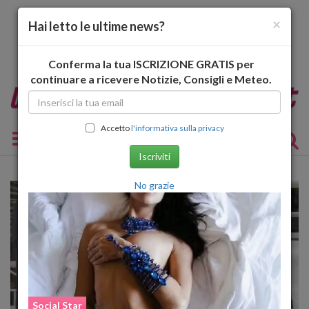
×
Hai letto le ultime news?
Conferma la tua ISCRIZIONE GRATIS per
continuare a ricevere Notizie, Consigli e Meteo.
Accetto
l'informativa sulla privacy
Toggle navigation
Iscriviti
No grazie
Social Star