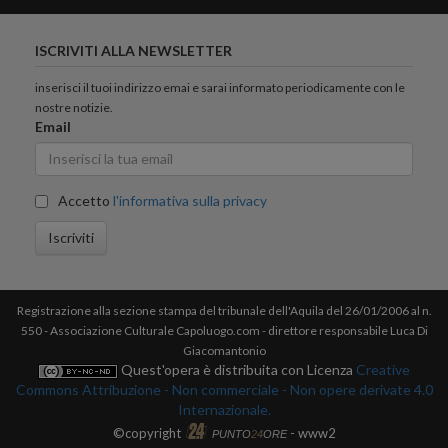
ISCRIVITI ALLA NEWSLETTER
inserisci il tuoi indirizzo emai e sarai informato periodicamente con le
nostre notizie.
Email
Accetto
l'informativa sulla privacy
Iscriviti
Registrazione alla sezione stampa del tribunale dell'Aquila del 26/01/2006 al n.
550 - Associazione Culturale Capoluogo.com - direttore responsabile Luca Di
Giacomantonio
Quest'opera è distribuita con Licenza
Creative
Commons Attribuzione - Non commerciale - Non opere derivate 4.0
Internazionale.
©copyright
- www2
PUNTO
24
ORE