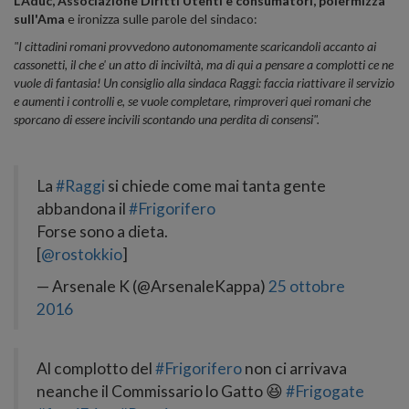
L'Aduc, Associazione Diritti Utenti e consumatori, polermizza
sull'Ama
e ironizza sulle parole del sindaco:
"I cittadini romani provvedono autonomamente scaricandoli accanto ai
cassonetti, il che e' un atto di inciviltà, ma di qui a pensare a complotti ce ne
vuole di fantasia! Un consiglio alla sindaca Raggi: faccia riattivare il servizio
e aumenti i controlli e, se vuole completare, rimproveri quei romani che
sporcano di essere incivili scontando una perdita di consensi".
La
#Raggi
si chiede come mai tanta gente
abbandona il
#Frigorifero
Forse sono a dieta.
[
@rostokkio
]
— Arsenale K (@ArsenaleKappa)
25 ottobre
2016
Al complotto del
#Frigorifero
non ci arrivava
neanche il Commissario lo Gatto 😆
#Frigogate