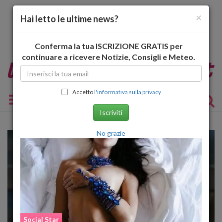
×
Hai letto le ultime news?
Conferma la tua ISCRIZIONE GRATIS per
continuare a ricevere Notizie, Consigli e Meteo.
Accetto
l'informativa sulla privacy
Toggle navigation
Iscriviti
No grazie
Social Star