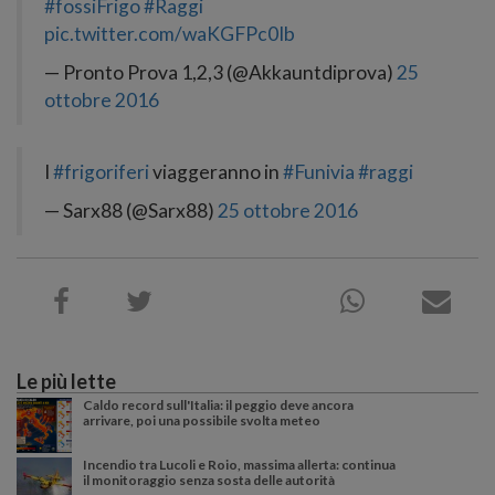
#fossiFrigo
#Raggi
pic.twitter.com/waKGFPc0Ib
— Pronto Prova 1,2,3 (@Akkauntdiprova)
25
ottobre 2016
I
#frigoriferi
viaggeranno in
#Funivia
#raggi
— Sarx88 (@Sarx88)
25 ottobre 2016
Le più lette
Caldo record sull'Italia: il peggio deve ancora
arrivare, poi una possibile svolta meteo
Incendio tra Lucoli e Roio, massima allerta: continua
il monitoraggio senza sosta delle autorità