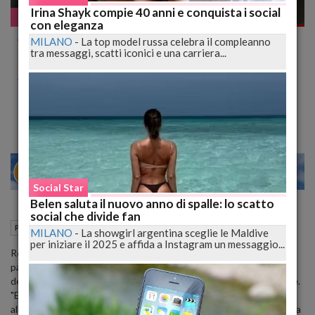
Irina Shayk compie 40 anni e conquista i social
Pazzo WEB
con eleganza
#Raggi E "#Frigogate", Scoppia L'Ironia Sui
MILANO
-
La top model russa celebra il compleanno
tra messaggi, scatti iconici e una carriera...
Social. #frigoriferi #RAGGIrati #Roma
#Frigogate
Tweet e foto irriverenti con l'hashtag #frigoriferi
24
28
MILANO
Social Star
Belen saluta il nuovo anno di spalle: lo scatto
social che divide fan
25 Ottobre 2016
12:42
Pazzo WEB
MILANO
-
La showgirl argentina sceglie le Maldive
per iniziare il 2025 e affida a Instagram un messaggio...
Roma vittima di un
complotto dei frigoriferi
, tanto che qualcuno
parla già di '
Frigogate'
: scoppia l'ironia sui social per una frase
del
sindaco, Virginia Raggi, sull'emergenza rifiuti nella capitale
.
"E' un po' strano, ci sono frigoriferi che invece di essere portati
all'isola ecologica vengono buttati vicino ai cassonetti e non è mica