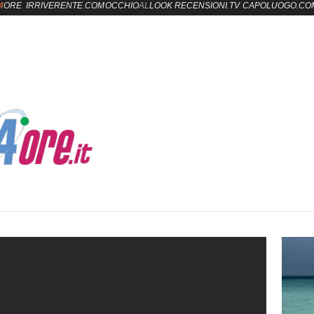
4
ORE
IRRIVERENTE.COM
OCCHIO
AL
LOOK
RECENSIONI.TV
CAPOLUOGO.CO