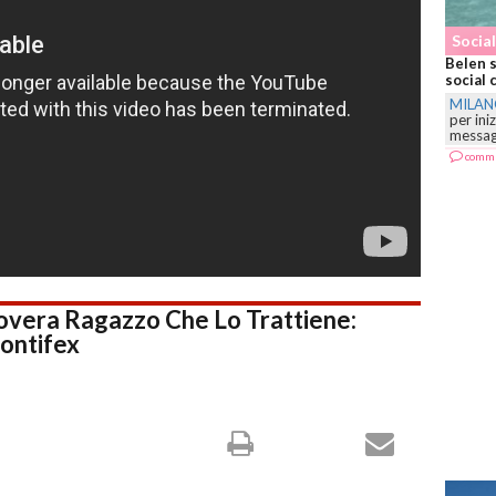
Social
Belen s
social 
MILA
per ini
messagg
comm
vera Ragazzo Che Lo Trattiene:
ontifex