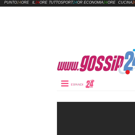
PUNTO
24
ORE
IL
24
ORE
TUTTOSPORT
24
ORE
ECONOMIA
24
ORE
CUCINA
2
Toggle navigation