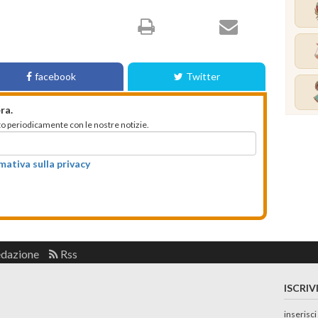
facebook
Twitter
ra.
mato periodicamente con le nostre notizie.
rmativa sulla privacy
edazione
Rss
ISCRIV
inserisci