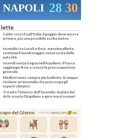
28
30
NAPOLI
 lette
Caldo record sull'Italia: il peggio deve ancora
arrivare, poi una possibile svolta meteo
Incendio tra Lucoli e Roio, massima allerta:
continua il monitoraggio senza sosta delle
autorità
Incendi senza tregua nell’Aquilano: il fuoco
raggiunge Roio e cresce la preoccupazione
generale
Mediterraneo sempre più bollente: le mappe
rivelano un'anomalia che preoccupa gli
esperti climatici
Trovato l’innesco dell’incendio: la pista del
dolo scuote l’Aquilano e apre nuovi scenari
copo del Giorno
OROSCOPO
ORE
powered by