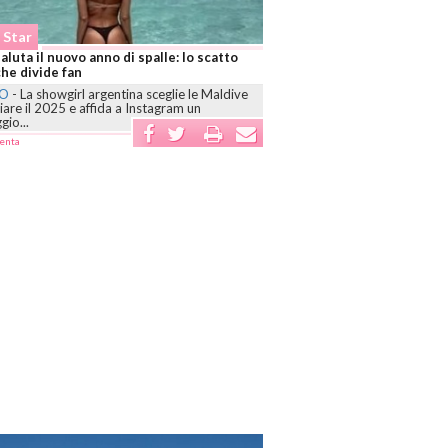
 Star
aluta il nuovo anno di spalle: lo scatto
che divide fan
NO
-
La showgirl argentina sceglie le Maldive
ziare il 2025 e affida a Instagram un
io...
enta