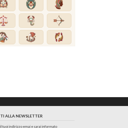
ITI ALLA NEWSLETTER
 il tuoi indirizzo emai e sarai informato