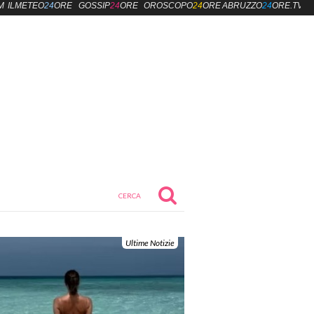
M
ILMETEO
24
ORE
GOSSIP
24
ORE
OROSCOPO
24
ORE
ABRUZZO
24
ORE.TV
Ultime Notizie