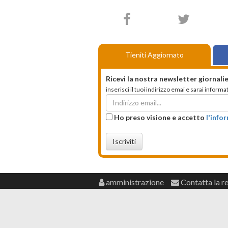
Tieniti Aggiornato
Ricevi la nostra newsletter giornalie
inserisci il tuoi indirizzo emai e sarai infor
Ho preso visione e accetto
l'info
Iscriviti
amministrazione
Contatta la r