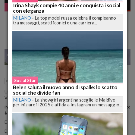
Irina Shayk compie 40 anni e conquista i social
Pazzo WEB
con eleganza
Orrore del Photoshop, Cancellata una
MILANO
-
La top model russa celebra il compleanno
tra messaggi, scatti iconici e una carriera...
"Chiappa" alla Modella - GUARDA
28
29
MILANO
Social Star
08 Ottobre 2015
11:45
Pazzo WEB
Belen saluta il nuovo anno di spalle: lo scatto
Un vero e proprio orrore quello che i "maghi" del photoshop di
social che divide fan
Victoria's Secret hanno creato ai danni di una modella bruna.
MILANO
-
La showgirl argentina sceglie le Maldive
per iniziare il 2025 e affida a Instagram un messaggio...
in una foto in cui si evidenziava il lato b della top model il fotoritocco
è stato devastante, tanto da rimuovere un gluteo.
E il popolo di Facebook si scatena nelle polemiche.
Da chi si chiede perchè di un simile e pesantissimo ritocco a