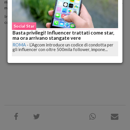
modelle già di per se belissime, a chi giustifica il ritocchino virtuale,
ma ride per l'epic fail del noto marchio di lingerie.
Infine c'è anche chi crede che l'errore sia in realtà una trovata
commerciale.
Social Star
Basta privilegi! Influencer trattati come star,
ma ora arrivano stangate vere
ROMA
-
L’Agcom introduce un codice di condotta per
gli influencer con oltre 500mila follower, impone...