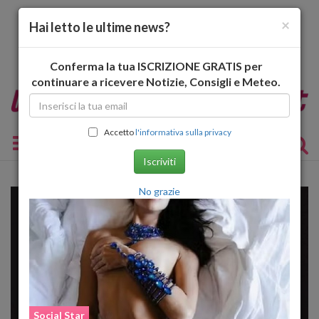
×
Hai letto le ultime news?
Conferma la tua ISCRIZIONE GRATIS per
continuare a ricevere Notizie, Consigli e Meteo.
Accetto
l'informativa sulla privacy
Toggle navigation
Iscriviti
No grazie
Social Star