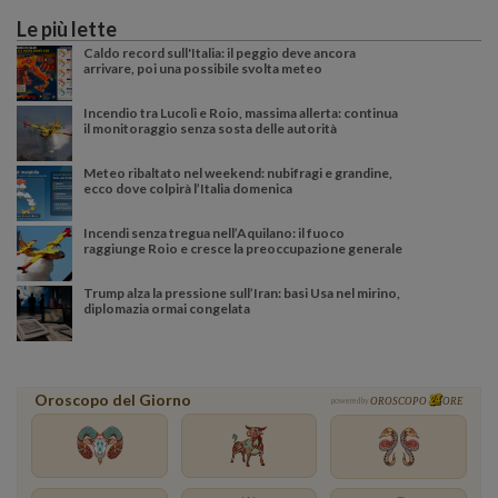
Le più lette
Caldo record sull'Italia: il peggio deve ancora
arrivare, poi una possibile svolta meteo
Incendio tra Lucoli e Roio, massima allerta: continua
il monitoraggio senza sosta delle autorità
Meteo ribaltato nel weekend: nubifragi e grandine,
ecco dove colpirà l’Italia domenica
Incendi senza tregua nell’Aquilano: il fuoco
raggiunge Roio e cresce la preoccupazione generale
Trump alza la pressione sull’Iran: basi Usa nel mirino,
diplomazia ormai congelata
Oroscopo del Giorno
powered by
OROSCOPO
ORE