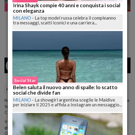
Irina Shayk compie 40 anni e conquista i social
Pazzo WEB
con eleganza
Mourinho Sempre Più Nervoso. Spintona un
MILANO
-
La top model russa celebra il compleanno
tra messaggi, scatti iconici e una carriera...
Ragazzo non Accorgendosi della "Sua
Esistenza!" VIDEO
26
34
MILANO
Social Star
Belen saluta il nuovo anno di spalle: lo scatto
23 Ottobre 2015
10:11
Pazzo WEB
social che divide fan
MILANO
-
La showgirl argentina sceglie le Maldive
Non deve averla presa bene il giovane Otto Nahmmacher, 14 anni e
per iniziare il 2025 e affida a Instagram un messaggio...
fan di José Mourinho, allenatore della sua squadra del cuore, il
Chelsea.
In questo filmato, che sta facendo il giro della rete, si vede il
giovane in bicicletta per le strade di Londra, che scorge lo 'Special
One' intento a parlare al cellulare.