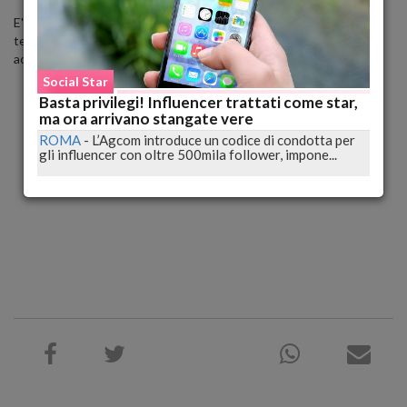
E' allora che inizia a riprenderlo con lo smartphone, ma non fa in
tempo a immortalare l'incontro, che il tecnico portoghese si
accorge di essere ripreso e lo spintona malamente.
Social Star
Basta privilegi! Influencer trattati come star,
ma ora arrivano stangate vere
ROMA
-
L’Agcom introduce un codice di condotta per
gli influencer con oltre 500mila follower, impone...