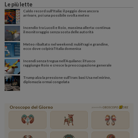
Le più lette
Caldo record sull'Italia: il peggio deve ancora
arrivare, poi una possibile svolta meteo
Incendio tra Lucoli e Roio, massima allerta: continua
il monitoraggio senza sosta delle autorità
Meteo ribaltato nel weekend: nubifragi e grandine,
ecco dove colpirà l’Italia domenica
Incendi senza tregua nell’Aquilano: il fuoco
raggiunge Roio e cresce la preoccupazione generale
Trump alza la pressione sull’Iran: basi Usa nel mirino,
diplomazia ormai congelata
Oroscopo del Giorno
powered by
OROSCOPO
ORE