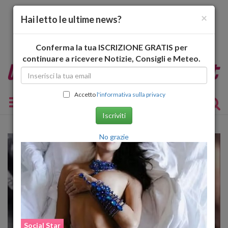
×
Hai letto le ultime news?
Conferma la tua ISCRIZIONE GRATIS per
continuare a ricevere Notizie, Consigli e Meteo.
Accetto
l'informativa sulla privacy
Toggle navigation
Iscriviti
No grazie
Social Star