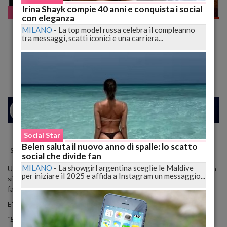
Irina Shayk compie 40 anni e conquista i social
Scorretto
con eleganza
Morte Di Zucchero, Panico Tra I Fans! Il
MILANO
-
La top model russa celebra il compleanno
tra messaggi, scatti iconici e una carriera...
Cantante Risponde Alla Bufala: "E' Un
Peccato Morir..."
24
27
MILANO
Social Star
Belen saluta il nuovo anno di spalle: lo scatto
24 Novembre 2014
10:12
Scorretto
social che divide fan
MILANO
-
La showgirl argentina sceglie le Maldive
Una falsa notizia della morte di Zucchero Fornaciari, riportata su un
per iniziare il 2025 e affida a Instagram un messaggio...
sito con tanto di dettagli, ha creato per qualche ora il panico tra i
fans.
E' stato poi lo stesso artista, su Facebook, a smentire tutto:
"E' un peccato morir..."