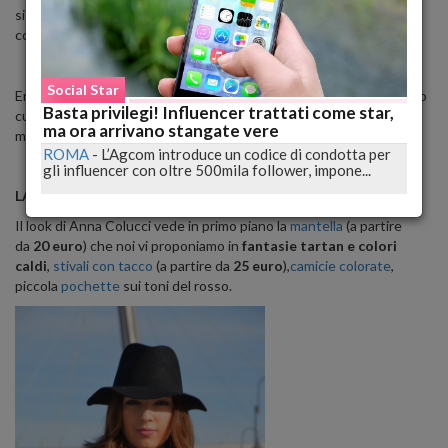
si legge nell'immagine che riporta anche un 'tiè' e le immancabili
corna scaramantiche, e che ha ottenuto 2.700 'mi piace'.
Social Star
Era stata
ultimaoranews.altervista.org
a pubblicare la notizia secondo
Basta privilegi! Influencer trattati come star,
cui Zucchero era morto all'ospedale di Reggio Emilia dopo un
ma ora arrivano stangate vere
malore.
ROMA
-
L’Agcom introduce un codice di condotta per
gli influencer con oltre 500mila follower, impone...
LA PROPOSTA DI OCCHIO AL LOOK
Il look di Anna Colucci vede in primo piano la
mantella
(a partire
da
20 euro
) che noi vi proponiamo in
fantasie tartan e colori
caldi
,
stivali con tacco
(a partire da
25 euro
),
camicie colorate
,
piccola
pochette
sui toni del rosso.