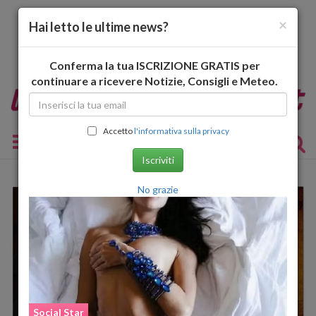
×
Hai letto le ultime news?
Conferma la tua ISCRIZIONE GRATIS per
continuare a ricevere Notizie, Consigli e Meteo.
Accetto
l'informativa sulla privacy
Toggle navigation
Iscriviti
No grazie
Social Star