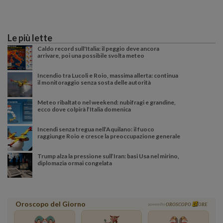
Le più lette
Caldo record sull'Italia: il peggio deve ancora
arrivare, poi una possibile svolta meteo
Incendio tra Lucoli e Roio, massima allerta: continua
il monitoraggio senza sosta delle autorità
Meteo ribaltato nel weekend: nubifragi e grandine,
ecco dove colpirà l’Italia domenica
Incendi senza tregua nell’Aquilano: il fuoco
raggiunge Roio e cresce la preoccupazione generale
Trump alza la pressione sull’Iran: basi Usa nel mirino,
diplomazia ormai congelata
Oroscopo del Giorno
powered by
OROSCOPO
ORE