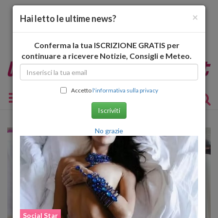
×
Hai letto le ultime news?
Conferma la tua ISCRIZIONE GRATIS per
continuare a ricevere Notizie, Consigli e Meteo.
Accetto
l'informativa sulla privacy
Toggle navigation
Iscriviti
No grazie
Social Star