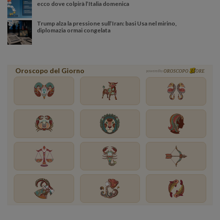
ecco dove colpirà l’Italia domenica
Trump alza la pressione sull’Iran: basi Usa nel mirino,
diplomazia ormai congelata
Oroscopo del Giorno
powered by
OROSCOPO
ORE