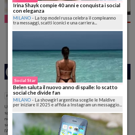
Irina Shayk compie 40 anni e conquista i social
con eleganza
MILANO
-
La top model russa celebra il compleanno
Pazzo WEB
tra messaggi, scatti iconici e una carriera...
Molinari "investito" da giovane ciclista a
Collemaggio
Simpatico siparietto di una vita normale nella città distrutta
26
31
MILANO
Social Star
Belen saluta il nuovo anno di spalle: lo scatto
social che divide fan
06 Maggio 2013
10:19
Pazzo WEB
L'Aquila (AQ)
MILANO
-
La showgirl argentina sceglie le Maldive
per iniziare il 2025 e affida a Instagram un messaggio...
Un bel caos di festa ieri sera per la processione di rientro delle
spoglia di Celestino V nella Basilica di S. Maria di Collemaggio, ma
nel chiassoso disordine tra fedeli, autorità civili e religiose e
semplici avventori del parco cittadino viene "investito"
l'Arcivescovo Molinari da una giovanissima ciclista.