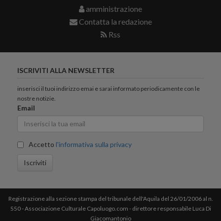
amministrazione
Contatta la redazione
Rss
ISCRIVITI ALLA NEWSLETTER
inserisci il tuoi indirizzo emai e sarai informato periodicamente con le
nostre notizie.
Email
Accetto
l'informativa sulla privacy
Iscriviti
Registrazione alla sezione stampa del tribunale dell'Aquila del 26/01/2006 al n.
550 - Associazione Culturale Capoluogo.com - direttore responsabile Luca Di
Giacomantonio