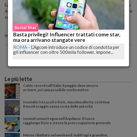
Episodio innocuo e innocente di una bambina che perso il controllo
della bici va a sbattere in modo lieve al caro Don Giuseppe, lui non si
scompone, sorride e apprezza la vita che torna in città.
Social Star
Basta privilegi! Influencer trattati come star,
immagini di Marialaura Carducci
ma ora arrivano stangate vere
ROMA
-
L’Agcom introduce un codice di condotta per
gli influencer con oltre 500mila follower, impone...
Le più lette
Caldo record sull'Italia: il peggio deve ancora
arrivare, poi una possibile svolta meteo
Incendio tra Lucoli e Roio, massima allerta: continua
il monitoraggio senza sosta delle autorità
Incendi senza tregua nell’Aquilano: il fuoco
raggiunge Roio e cresce la preoccupazione generale
Meteo ribaltato nel weekend: nubifragi e grandine,