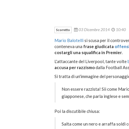
03 Dicembre 2014
10:40
Scorretto
Mario Balotelli
si scusa per il controve
conteneva una
frase giudicata
offensi
costargli una squalifica in Premier
.
L'attaccante del Liverpool, tante volte
accusa per razzismo
dalla Football Ass
Si tratta di un'immagine del personaggi
Non essere razzista! Sii come Mari
giapponese, che parla inglese e se
Poi la discutibile chiusa:
Salta come un nero e arraffa soldi