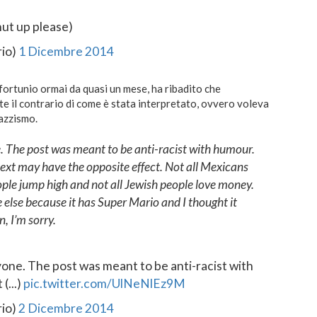
shut up please)
rio)
1 Dicembre 2014
nfortunio ormai da quasi un mese, ha ribadito che
te il contrario di come è stata interpretato, ovvero voleva
azzismo.
ne. The post was meant to be anti-racist with humour.
ext may have the opposite effect. Not all Mexicans
ple jump high and not all Jewish people love money.
else because it has Super Mario and I thought it
, I’m sorry.
nyone. The post was meant to be anti-racist with
(...)
pic.twitter.com/UlNeNlEz9M
rio)
2 Dicembre 2014