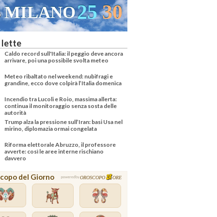
25
31
VENEZIA
 lette
Caldo record sull'Italia: il peggio deve ancora
arrivare, poi una possibile svolta meteo
Meteo ribaltato nel weekend: nubifragi e
grandine, ecco dove colpirà l’Italia domenica
Incendio tra Lucoli e Roio, massima allerta:
continua il monitoraggio senza sosta delle
autorità
Trump alza la pressione sull’Iran: basi Usa nel
mirino, diplomazia ormai congelata
Riforma elettorale Abruzzo, il professore
avverte: così le aree interne rischiano
davvero
copo del Giorno
OROSCOPO
ORE
powered by