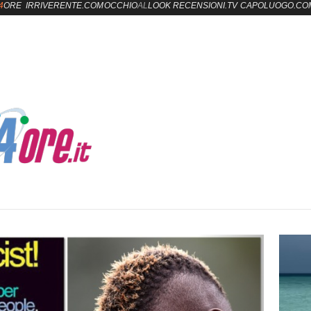
4
ORE
IRRIVERENTE.COM
OCCHIO
AL
LOOK
RECENSIONI.TV
CAPOLUOGO.CO