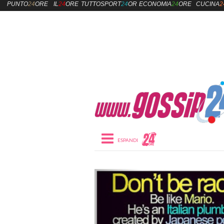
PUNTO
24
ORE
IL
24
ORE
TUTTOSPORT
24
ORE
ECONOMIA
24
ORE
CUCINA
2
Toggle navigation