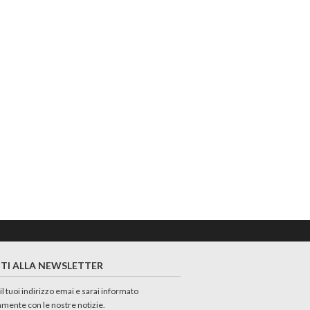
ITI ALLA NEWSLETTER
 il tuoi indirizzo emai e sarai informato
amente con le nostre notizie.