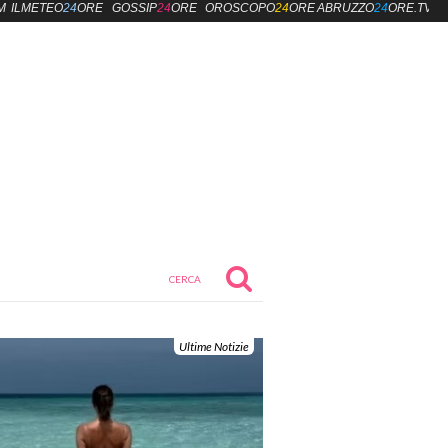
M
ILMETEO
24
ORE
GOSSIP
24
ORE
OROSCOPO
24
ORE
ABRUZZO
24
ORE.TV
Ultime Notizie