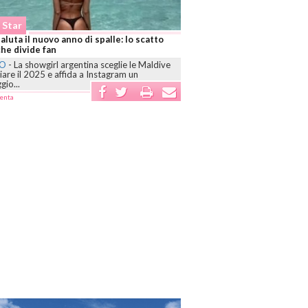
Social Star
Basta privilegi! Influencer trattati come star, ma
ora arrivano stangate vere
ROMA
-
L’Agcom introduce un codice di condotta
per gli influencer con oltre 500mila follower,
impone...
commenta