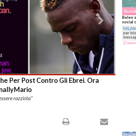
Social Star
Belen saluta il nuovo anno di spalle: lo scatto
social che divide fan
MILANO
-
La showgirl argentina sceglie le Maldive
per iniziare il 2025 e affida a Instagram un
messaggio...
commenta
he Per Post Contro Gli Ebrei. Ora
inallyMario
essere razzista"