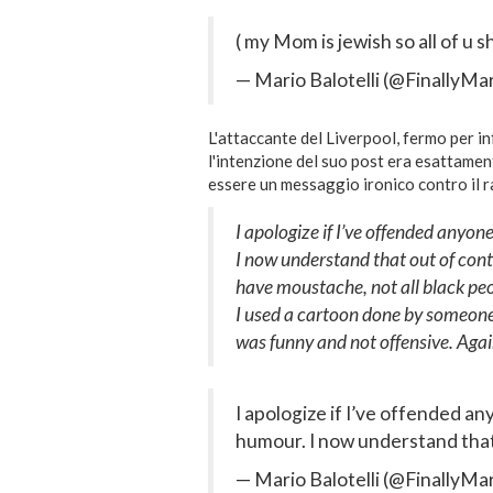
( my Mom is jewish so all of u 
— Mario Balotelli (@FinallyMa
L'attaccante del Liverpool, fermo per i
l'intenzione del suo post era esattamen
essere un messaggio ironico contro il r
I apologize if I’ve offended anyo
I now understand that out of cont
have moustache, not all black peo
I used a cartoon done by someone 
was funny and not offensive. Again
I apologize if I’ve offended a
humour. I now understand that 
— Mario Balotelli (@FinallyMa