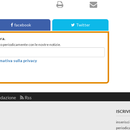
facebook
Twitter
ra.
mato periodicamente con le nostre notizie.
rmativa sulla privacy
edazione
Rss
ISCRIV
inserisci
periodic