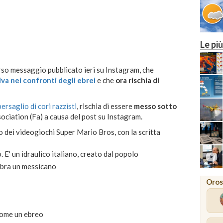
25
30
MILANO
Le più
rso messaggio pubblicato ieri su Instagram, che
va nei confronti degli ebrei
e che
ora rischia di
bersaglio di cori razzisti
, rischia di essere
messo sotto
ociation (Fa) a causa del post su Instagram.
o dei videogiochi Super Mario Bros, con la scritta
o.
E' un idraulico italiano, creato dal popolo
mbra un messicano
Oros
 come un ebreo