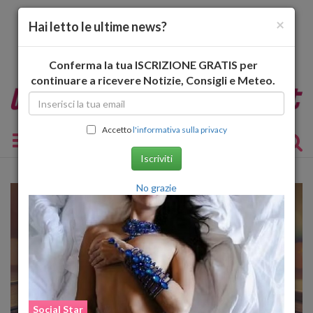
×
Hai letto le ultime news?
Conferma la tua ISCRIZIONE GRATIS per
continuare a ricevere Notizie, Consigli e Meteo.
Accetto
l'informativa sulla privacy
Toggle navigation
Iscriviti
No grazie
Social Star