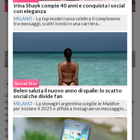
Irina Shayk compie 40 anni e conquista i social
Pazzo WEB
con eleganza
Luglio 2024: Rivoluzione Astrale con il
MILANO
-
La top model russa celebra il compleanno
tra messaggi, scatti iconici e una carriera...
Leone in Primo Piano
22
25
MILANO
Social Star
01 Luglio 2024
11:00
Pazzo WEB
Roma (RM)
Belen saluta il nuovo anno di spalle: lo scatto
L'inizio del mese di luglio segna un periodo di cambiamenti astrali
social che divide fan
significativi, con Mercurio, Venere e Marte che rivoluzionano il cielo
MILANO
-
La showgirl argentina sceglie le Maldive
astrologico. Il transito di Mercurio nel segno del Leone promette
per iniziare il 2025 e affida a Instagram un messaggio...
un'energia comunicativa vivace e diretta fino al 25 luglio, quando si
sposterà nella pragmatica Vergine.
Il compleanno del Leone, celebrato il 11 luglio, è caratterizzato
dall'arrivo di Venere nel segno, portando con sé un'atmosfera di