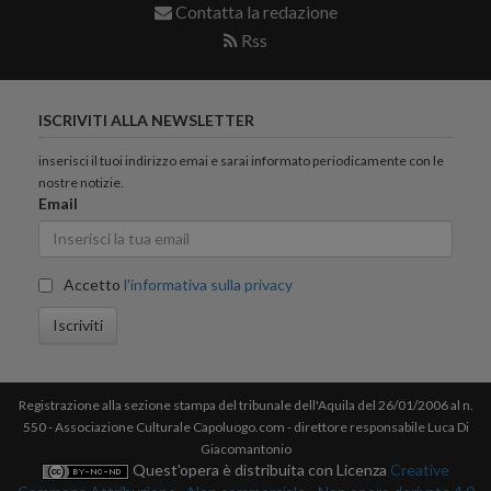
Contatta la redazione
Rss
ISCRIVITI ALLA NEWSLETTER
inserisci il tuoi indirizzo emai e sarai informato periodicamente con le
nostre notizie.
Email
Accetto
l'informativa sulla privacy
Iscriviti
Registrazione alla sezione stampa del tribunale dell'Aquila del 26/01/2006 al n.
550 - Associazione Culturale Capoluogo.com - direttore responsabile Luca Di
Giacomantonio
Quest'opera è distribuita con Licenza
Creative