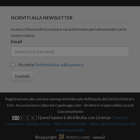
ISCRIVITI ALLA NEWSLETTER
inserisci il tuoi indirizzo emai e sarai informato periodicamente con le
nostre notizie.
Email
Accetto
l'informativa sulla privacy
Iscriviti
Registrazione alla sezione stampa del tribunale dell'Aquila del 26/01/2006 al n.
550 - Associazione Culturale Capoluogo.com - direttore responsabile Luca Di
Giacomantonio
Quest'opera è distribuita con Licenza
Creative
Commons Attribuzione - Non commerciale - Non opere derivate 4.0
Internazionale.
©copyright
- www2
PUNTO
24
ORE