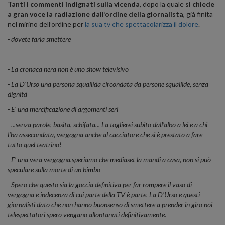
Tanti i commenti indignati sulla vicenda
, dopo la quale
si chiede
a gran voce la radiazione dall’ordine della giornalista
, già finita
nel mirino dell’ordine per
la sua tv che spettacolarizza il dolore
.
- dovete farla smettere
- La cronaca nera non è uno show televisivo
- La D'Urso una persona squallida circondata da persone squallide, senza
dignità
- E' una mercificazione di argomenti seri
- ...senza parole, basita, schifata... La toglierei subito dall'albo a lei e a chi
l'ha assecondata, vergogna anche al cacciatore che si è prestato a fare
tutto quel teatrino!
- E' una vera vergogna.speriamo che mediaset la mandi a casa, non si può
speculare sulla morte di un bimbo
- Spero che questo sia la goccia definitiva per far rompere il vaso di
vergogna e indecenza di cui parte della TV è parte. La D'Urso e questi
giornalisti dato che non hanno buonsenso di smettere a prender in giro noi
telespettatori spero vengano allontanati definitivamente.