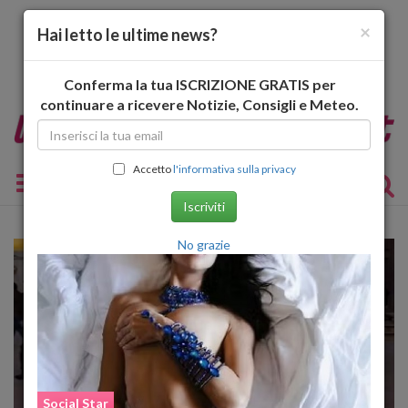
×
Hai letto le ultime news?
Conferma la tua ISCRIZIONE GRATIS per
continuare a ricevere Notizie, Consigli e Meteo.
Accetto
l'informativa sulla privacy
Toggle navigation
Iscriviti
No grazie
Social Star