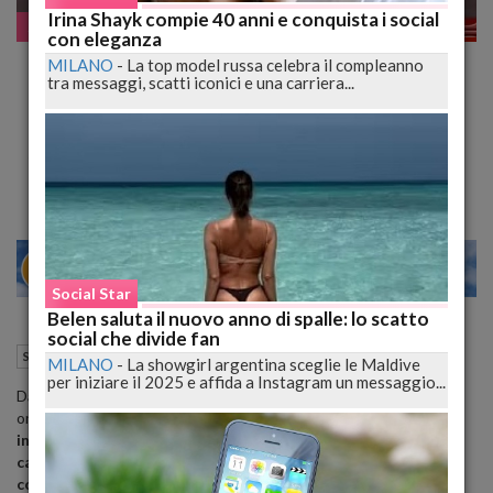
Irina Shayk compie 40 anni e conquista i social
Scorretto
con eleganza
Loris, Fuori Onda Di Striscia Inchioda La
MILANO
-
La top model russa celebra il compleanno
tra messaggi, scatti iconici e una carriera...
D'Urso. Allontanata Definitivamente Dalla
TV? #iacopino
Enzo Iacopino: "Vergogna". L'ira Dei Colleghi: "Radiatela"
23
28
ILANO
VENE
Social Star
Belen saluta il nuovo anno di spalle: lo scatto
social che divide fan
18 Dicembre 2014
14:07
Scorretto
MILANO
-
La showgirl argentina sceglie le Maldive
per iniziare il 2025 e affida a Instagram un messaggio...
Davvero un grande imbarazzo a "
Pomeriggio Cinque
" per il fuori
onda svelato da Striscia la Notizia che mette in evidenza il
finto
incontro "casuale" tra la giornalista Alessandra Borgia e il
cacciatore Orazio Fidone, l'uomo che per primo trovo il
corpicino senza vita di Loris.