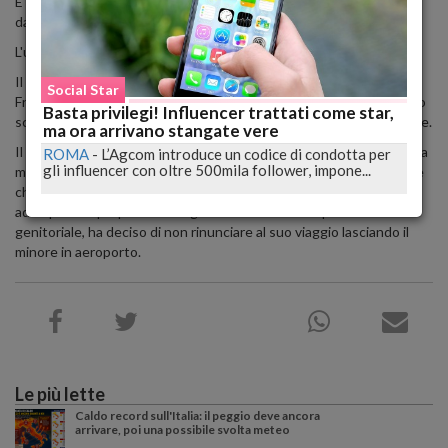
E' quanto ha fatto un professionista di Catania in partenza
dall'aeroporto del capoluogo etneo.
L'uomo è ora indagato per abbandono di minori.
Il ragazzino è stato preso in consegna dagli agenti della Polizia di
Social Star
Frontiera, chiamati da un'assistente addetta al gate partenze dello
Basta privilegi! Influencer trattati come star,
scalo, che hanno informato subito l'autorità giudiziaria competente.
ma ora arrivano stangate vere
Il minore è stato accudito e tranquillizzato in attesa dell'arrivo della
ROMA
-
L’Agcom introduce un codice di condotta per
gli influencer con oltre 500mila follower, impone...
madre; gli agenti hanno poi appreso che i genitori erano separati e
che il padre, avendo in quel periodo in consegna il figlio, anziché
adempiere ai propri doveri legati all'esercizio della potestà
genitoriale, ha deciso di non rinunciare al suo viaggio lasciando il
minore in aeroporto.
Le più lette
Caldo record sull'Italia: il peggio deve ancora
arrivare, poi una possibile svolta meteo