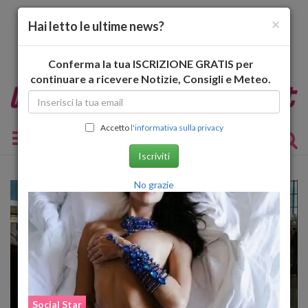
×
Hai letto le ultime news?
Conferma la tua ISCRIZIONE GRATIS per
continuare a ricevere Notizie, Consigli e Meteo.
Accetto
l'informativa sulla privacy
Toggle navigation
Iscriviti
No grazie
Social Star