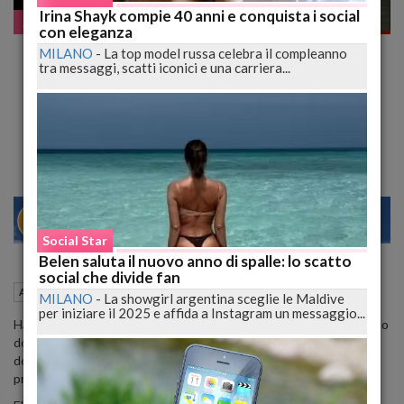
Irina Shayk compie 40 anni e conquista i social
Assurdo ma vero
con eleganza
Lascia figlio in aeroporto e si imbarca per la
MILANO
-
La top model russa celebra il compleanno
tra messaggi, scatti iconici e una carriera...
Grecia, il documento del 14enne era
scaduto
Padre denunciato per abbandono di minori
28
30
MILANO
Social Star
Belen saluta il nuovo anno di spalle: lo scatto
social che divide fan
13 Settembre 2017
10:28
Assurdo ma vero
Catania (CT)
MILANO
-
La showgirl argentina sceglie le Maldive
per iniziare il 2025 e affida a Instagram un messaggio...
Ha abbandonato il figlio di 14 anni da solo in aeroporto perché il suo
documento era scaduto e non poteva portarlo con sé in Grecia e,
dopo aver inveito contro un'assistente di volo per l'eccessiva
precisione, si è imbarcato tranquillamente.