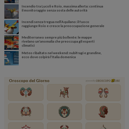
Incendio tra Lucoli e Roio, massima allerta: continua
il monitoraggio senza sosta delle autorità
Incendi senza tregua nell’Aquilano: il fuoco
raggiunge Roio e cresce la preoccupazione generale
Mediterraneo sempre più bollente: le mappe
rivelano un'anomalia che preoccupa gli esperti
climatici
Meteo ribaltato nel weekend: nubifragi e grandine,
ecco dove colpirà l’Italia domenica
Oroscopo del Giorno
powered by
OROSCOPO
ORE