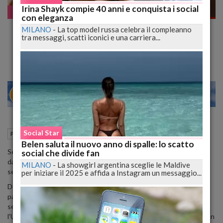
Irina Shayk compie 40 anni e conquista i social
Pazzo WEB
con eleganza
La Paura dei Ragni si Vince in Due Minuti.
MILANO
-
La top model russa celebra il compleanno
tra messaggi, scatti iconici e una carriera...
Ecco Come
22
27
MILANO
Social Star
16 Dicembre 2015
12:03
Pazzo WEB
Belen saluta il nuovo anno di spalle: lo scatto
Secondo uno studio, basterebbero solo due minuti per liberare
social che divide fan
dalla paura dei ragni le persone che soffrono di aracnofobia, anche
MILANO
-
La showgirl argentina sceglie le Maldive
se il metodo potrebbe sembrare un tantino estremo.
per iniziare il 2025 e affida a Instagram un messaggio...
Due esperti ritengono di poter aiutare le persone a superare la
paura dei mostri a otto zampe: tutto quello che bisogna fare,
secondo i ricercatori del Dipartimento di Psicologia Clinica presso
l'Università di Amsterdam, è rinchiudersi nella stessa stanza con un