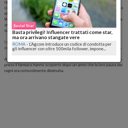
ragno. Gli scienziati ritengono che 120 secondi di esposizione, in
combinazione con una dose di trattamento farmacologico, riescono
effettivamente a combattere la paura. Come riportato dal
Washington Post, i ricercatori Marieke Soeter e Merel Kindt hanno
studiato il fenomeno bloccando 45 persone in una stanza con una
Social Star
tarantola.
Basta privilegi! Influencer trattati come star,
ma ora arrivano stangate vere
I ricercatori hanno anche dato loro un beta-bloccante conosciuto
ROMA
-
L’Agcom introduce un codice di condotta per
come propranololo o un placebo per aiutarli ad affrontare lo stress.
gli influencer con oltre 500mila follower, impone...
Alcuni hanno visto miglioramenti immediati, mentre altri che hanno
preso il farmaco hanno scoperto dopo un anno che la loro paura dei
ragni era notevolmente diminuita.