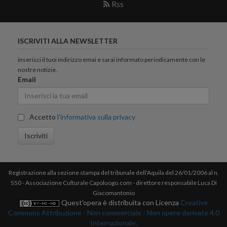
Rss
ISCRIVITI ALLA NEWSLETTER
inserisci il tuoi indirizzo emai e sarai informato periodicamente con le
nostre notizie.
Email
Accetto
l'informativa sulla privacy
Iscriviti
Registrazione alla sezione stampa del tribunale dell'Aquila del 26/01/2006 al n.
550 - Associazione Culturale Capoluogo.com - direttore responsabile Luca Di
Giacomantonio
Quest'opera è distribuita con Licenza
Creative
Commons Attribuzione - Non commerciale - Non opere derivate 4.0
Internazionale.