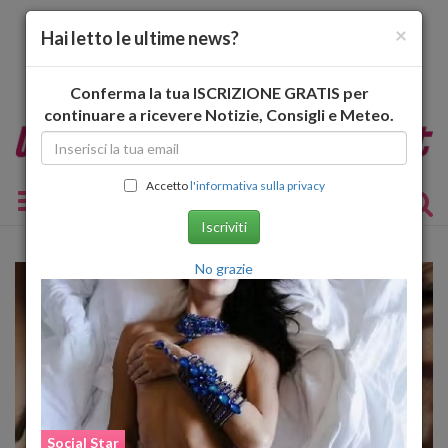
×
Hai letto le ultime news?
Conferma la tua ISCRIZIONE GRATIS per
continuare a ricevere Notizie, Consigli e Meteo.
Accetto
l'informativa sulla privacy
Toggle navigation
Iscriviti
No grazie
Social Star