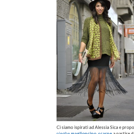
Ci siamo ispirati ad Alessia Sica e pro
pieghe
,
maglioncino
,
scarpe
a partire 