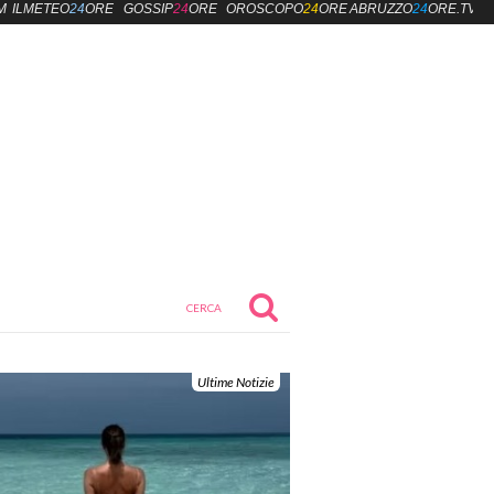
M
ILMETEO
24
ORE
GOSSIP
24
ORE
OROSCOPO
24
ORE
ABRUZZO
24
ORE.TV
Ultime Notizie