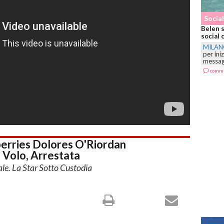
Social Star
Belen saluta il n
social che divide
MILANO
-
La show
per iniziare il 20
messaggio...
commenta
berries Dolores O'Riordan
 Volo, Arrestata
ale. La Star Sotto Custodia