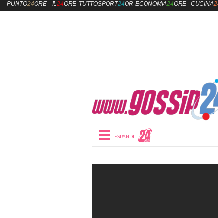
PUNTO
24
ORE
IL
24
ORE
TUTTOSPORT
24
ORE
ECONOMIA
24
ORE
CUCINA
2
Toggle navigation