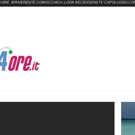
4
ORE
IRRIVERENTE.COM
OCCHIO
AL
LOOK
RECENSIONI.TV
CAPOLUOGO.CO