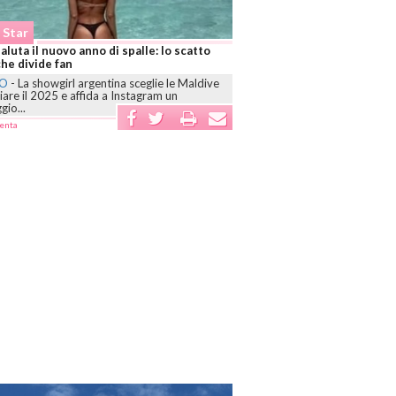
Social Star
uovo anno di spalle: lo scatto
Basta privilegi! Influencer trattati com
 fan
ora arrivano stangate vere
girl argentina sceglie le Maldive
ROMA
-
L’Agcom introduce un codice di 
25 e affida a Instagram un
per gli influencer con oltre 500mila follow
impone...
commenta