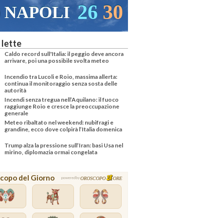
26
30
24
OLI
PALERMO
 lette
Caldo record sull'Italia: il peggio deve ancora
arrivare, poi una possibile svolta meteo
Incendio tra Lucoli e Roio, massima allerta:
continua il monitoraggio senza sosta delle
autorità
Incendi senza tregua nell’Aquilano: il fuoco
raggiunge Roio e cresce la preoccupazione
generale
Meteo ribaltato nel weekend: nubifragi e
grandine, ecco dove colpirà l’Italia domenica
Trump alza la pressione sull’Iran: basi Usa nel
mirino, diplomazia ormai congelata
copo del Giorno
OROSCOPO
ORE
powered by