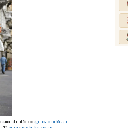
poniamo 4 outfit con
gonna morbida a
da
22
euro
e
pochette a mano
.