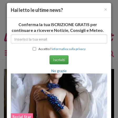
×
Hai letto le ultime news?
Conferma la tua ISCRIZIONE GRATIS per
continuare a ricevere Notizie, Consigli e Meteo.
Accetto
l'informativa sulla privacy
Toggle navigation
Iscriviti
No grazie
Social Star