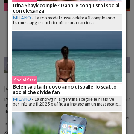
Irina Shayk compie 40 anni e conquista i social
Social Star
con eleganza
L'Antitrust multa TikTok per 10 milioni di
MILANO
-
La top model russa celebra il compleanno
tra messaggi, scatti iconici e una carriera...
euro per mancanza di controllo sui
contenuti per minori
22
25
MILANO
Social Star
Belen saluta il nuovo anno di spalle: lo scatto
14 Marzo 2024
13:10
Social Star
Roma (RM)
social che divide fan
MILANO
-
La showgirl argentina sceglie le Maldive
L'Autorità Antitrust ha emesso una sanzione pecuniaria di 10 milioni
per iniziare il 2025 e affida a Instagram un messaggio...
di euro nei confronti di TikTok, rilevando una carenza nei controlli
della società sui contenuti che circolano sulla piattaforma,
soprattutto quelli che potrebbero minacciare la sicurezza dei minori
e delle persone vulnerabili.
Secondo quanto dichiarato in un comunicato, la piattaforma