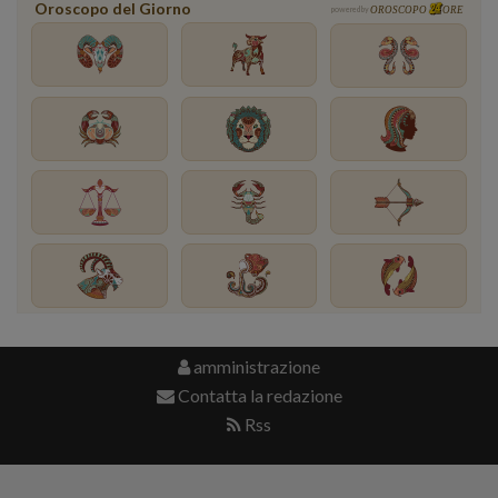
Oroscopo del Giorno
powered by
OROSCOPO
ORE
amministrazione
Contatta la redazione
Rss