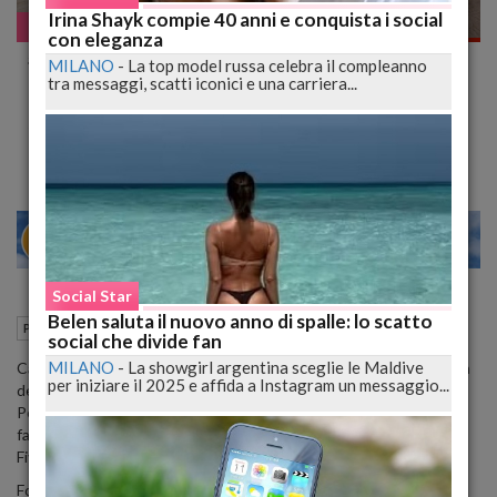
Irina Shayk compie 40 anni e conquista i social
Pazzo WEB
con eleganza
#KimTucci: Il Parto eccezionale della donna,
MILANO
-
La top model russa celebra il compleanno
tra messaggi, scatti iconici e una carriera...
incinta naturalmente di cinque gemelli
Le foto del quintetto incantano il web
20
26
MILANO
Social Star
Belen saluta il nuovo anno di spalle: lo scatto
10 Maggio 2016
13:40
Pazzo WEB
social che divide fan
MILANO
-
La showgirl argentina sceglie le Maldive
Canberra - Si chiamano Keith, Ali, Penelope, Tiffny e Beatrix: e ora
per iniziare il 2025 e affida a Instagram un messaggio...
dei cinque gemelli australiani concepiti naturalmente a gennaio a
Perth ci sono le foto. La madre, che aveva anche documentato le
fasi della singolare gravidanza sulla pagina Facebook, Surprised by
Five, ha pubblicato le immagini dei quintetto.
Foto struggenti destinate a rimanere impresse nella memoria:
"50