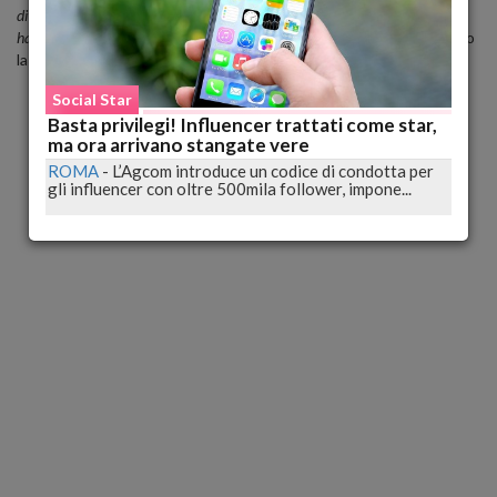
dita delle mani e 50 dei piedi, 6 cuori che battono all'unisono. Il mio corpo
ha sostenuto la sua battaglia piu' dura per arrivare al termine'"
, ha scritto
la donna a commento.
Social Star
Basta privilegi! Influencer trattati come star,
ma ora arrivano stangate vere
ROMA
-
L’Agcom introduce un codice di condotta per
gli influencer con oltre 500mila follower, impone...