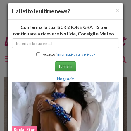
×
Hai letto le ultime news?
Conferma la tua ISCRIZIONE GRATIS per
continuare a ricevere Notizie, Consigli e Meteo.
Accetto
l'informativa sulla privacy
Toggle navigation
Iscriviti
No grazie
Social Star