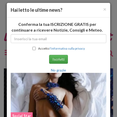
×
Hai letto le ultime news?
Conferma la tua ISCRIZIONE GRATIS per
continuare a ricevere Notizie, Consigli e Meteo.
Accetto
l'informativa sulla privacy
Toggle navigation
Iscriviti
No grazie
Social Star