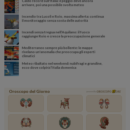
Caldo record sull'Italia: il peggio deve ancora
arrivare, poi una possibile svolta meteo
Incendio tra Lucoli e Roio, massima allerta: continua
il monitoraggio senza sosta delle autorità
Incendi senza tregua nell’Aquilano: il fuoco
raggiunge Roio e cresce la preoccupazione generale
Mediterraneo sempre più bollente: le mappe
rivelano un'anomalia che preoccupa gli esperti
climatici
Meteo ribaltato nel weekend: nubifragi e grandine,
ecco dove colpirà l’Italia domenica
Oroscopo del Giorno
powered by
OROSCOPO
ORE