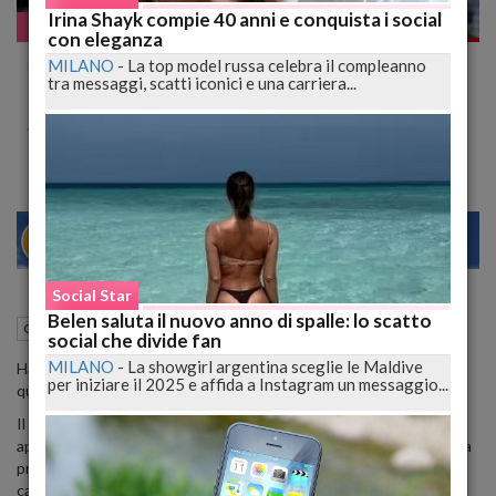
Irina Shayk compie 40 anni e conquista i social
Gossip
con eleganza
Jerry Scotti al centro della querelle politica,
MILANO
-
La top model russa celebra il compleanno
tra messaggi, scatti iconici e una carriera...
8500 euro di cachet per una serata ad
Alassio
28
30
MILANO
Social Star
Belen saluta il nuovo anno di spalle: lo scatto
17 Settembre 2013
12:55
Gossip
social che divide fan
MILANO
-
La showgirl argentina sceglie le Maldive
Hanno preso
Gerry Scotti
e lo hanno messo al centro di una
per iniziare il 2025 e affida a Instagram un messaggio...
querelle politica per la quale lui non ha colpe.
Il caso è nato quando l'opposizione del comune di
Alassio
ha
appreso che per una serata durante le manifestazioni estive con la
presenza del noto presentatore, lo stesso avrebbe preteso come
cachet ben
8500 euro.