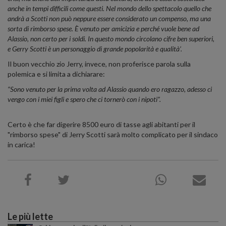
anche in tempi difficili come questi. Nel mondo dello spettacolo quello che
andrà a Scotti non può neppure essere considerato un compenso, ma una
sorta di rimborso spese. È venuto per amicizia e perché vuole bene ad
Alassio, non certo per i soldi. In questo mondo circolano cifre ben superiori,
e Gerry Scotti è un personaggio di grande popolarità e qualità’.
Il buon vecchio zio Jerry, invece, non proferisce parola sulla
polemica e si limita a dichiarare:
“Sono venuto per la prima volta ad Alassio quando ero ragazzo, adesso ci
vengo con i miei figli e spero che ci tornerò con i nipoti”.
Certo è che far digerire 8500 euro di tasse agli abitanti per il
"rimborso spese" di Jerry Scotti sarà molto complicato per il sindaco
in carica!
Le più lette