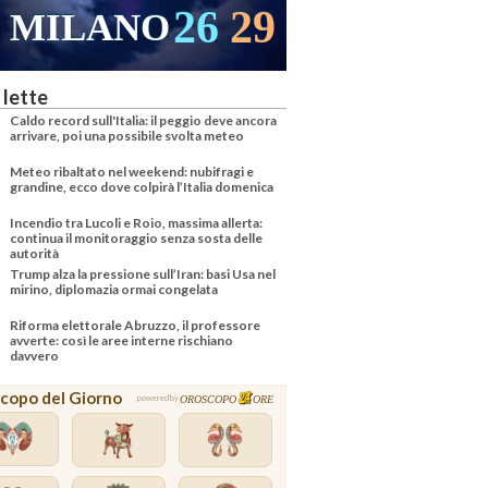
26
29
MILANO
VENEZI
 lette
Caldo record sull'Italia: il peggio deve ancora
arrivare, poi una possibile svolta meteo
Meteo ribaltato nel weekend: nubifragi e
grandine, ecco dove colpirà l’Italia domenica
Incendio tra Lucoli e Roio, massima allerta:
continua il monitoraggio senza sosta delle
autorità
Trump alza la pressione sull’Iran: basi Usa nel
mirino, diplomazia ormai congelata
Riforma elettorale Abruzzo, il professore
avverte: così le aree interne rischiano
davvero
copo del Giorno
OROSCOPO
ORE
powered by