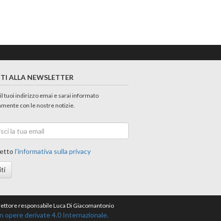
ITI ALLA NEWSLETTER
 il tuoi indirizzo emai e sarai informato
amente con le nostre notizie.
etto
l'informativa sulla privacy
iti
direttore responsabile Luca Di Giacomantonio
opere derivate 4.0 Internazionale.