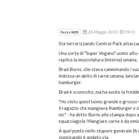
26 Maggio 2015
09:41
Pazzo WEB
Sta terrorizzando Central Park attacc
Una sorta di "Super Vegano" uomo alto 
replica la muscolatura (interna) umana.
Brad Burns, che stava camminando i suoi
indossa un abito di carne umana, lanci
hamburger.
Brad è sconvolto, ma ha avuto la fredde
"Ho visto quest'uomo grande e grosso ve
il ragazzo che mangiava lhamburger e sb
nic" - ha detto Burns alla stampa dopo a
squarciagola 'Mangiare carne è da omicid
A quel punto nello stupore generale Brad
zoppicando è andato via.