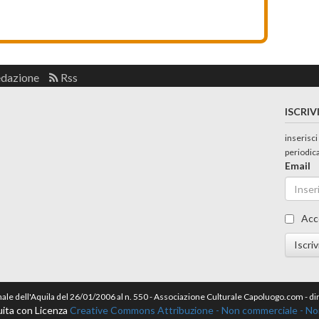
edazione
Rss
ISCRIV
inserisci
periodic
Email
Acc
Iscriv
nale dell'Aquila del 26/01/2006 al n. 550 - Associazione Culturale Capoluogo.com - 
ita con Licenza
Creative Commons Attribuzione - Non commerciale - Non 