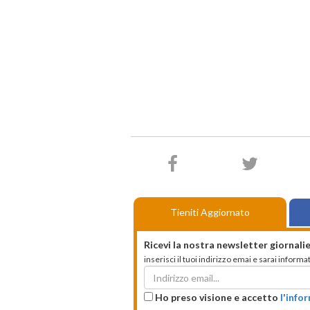
Tieniti Aggiornato
Ricevi la nostra newsletter giornalie
inserisci il tuoi indirizzo emai e sarai infor
Ho preso visione e accetto
l'info