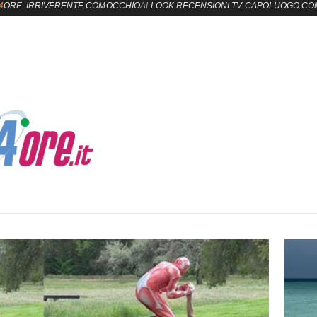
4
ORE
IRRIVERENTE.COM
OCCHIO
AL
LOOK
RECENSIONI.TV
CAPOLUOGO.CO