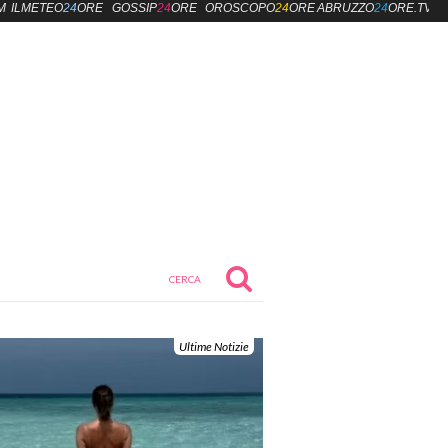
M
ILMETEO
24
ORE
GOSSIP
24
ORE
OROSCOPO
24
ORE
ABRUZZO
24
ORE.TV
Ultime Notizie