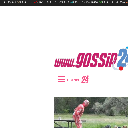
PUNTO
24
ORE
IL
24
ORE
TUTTOSPORT
24
ORE
ECONOMIA
24
ORE
CUCINA
2
Toggle navigation