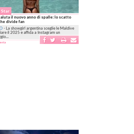
 Star
Social Star
aluta il nuovo anno di spalle: lo scatto
Basta privilegi! Influencer tr
che divide fan
ora arrivano stangate vere
NO
-
La showgirl argentina sceglie le Maldive
ROMA
-
L’Agcom introduce un 
ziare il 2025 e affida a Instagram un
per gli influencer con oltre 500
io...
impone...
enta
commenta