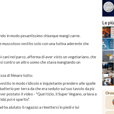
Le più
ando in modo pesantissimo chiunque mangi carne.
e muscoloso vestito solo con una tutina aderente che
 cani nel parco, afferma di aver visto un vegetariano, che
arsi contro un altro uomo che stava mangiando un
zza di filmare tutto:
stito in modo ridicolo e inquietante prendere alle spalle
atterlo per terra da che era seduto sul suo tavolo da pic
Oros
ver postato il video - "Quel tizio, il Super Vegano, urlava a
a', poi è sparito".
 ha aiutato il ragazzo a rimettersi in piedi e lui