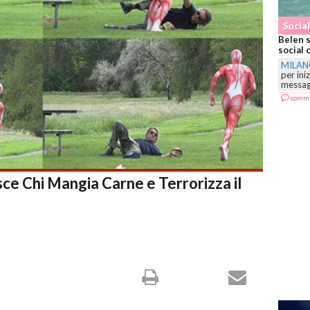
Social
Belen s
social 
MILA
per ini
messagg
comm
ce Chi Mangia Carne e Terrorizza il