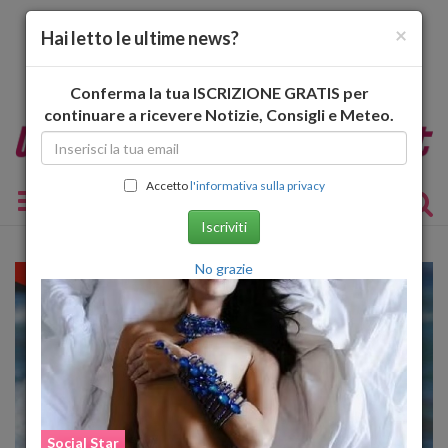
×
Hai letto le ultime news?
Conferma la tua ISCRIZIONE GRATIS per
continuare a ricevere Notizie, Consigli e Meteo.
Accetto
l'informativa sulla privacy
Toggle navigation
Iscriviti
No grazie
Social Star