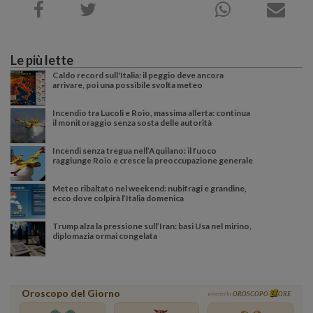
Le più lette
Caldo record sull'Italia: il peggio deve ancora
arrivare, poi una possibile svolta meteo
Incendio tra Lucoli e Roio, massima allerta: continua
il monitoraggio senza sosta delle autorità
Incendi senza tregua nell’Aquilano: il fuoco
raggiunge Roio e cresce la preoccupazione generale
Meteo ribaltato nel weekend: nubifragi e grandine,
ecco dove colpirà l’Italia domenica
Trump alza la pressione sull’Iran: basi Usa nel mirino,
diplomazia ormai congelata
Oroscopo del Giorno
powered by
OROSCOPO
ORE