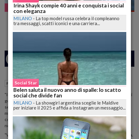
Irina Shayk compie 40 anni e conquista i social
Paparazzate!
con eleganza
Giorgia Meloni col Pancione al Mare: "In
MILANO
-
La top model russa celebra il compleanno
tra messaggi, scatti iconici e una carriera...
Famiglia è 'Lotta Aperta' per il Nome"
26
31
MILANO
Social Star
03 Agosto 2016
08:18
Paparazzate!
Belen saluta il nuovo anno di spalle: lo scatto
"Io vorrei chiamarla Angelica, Andrea preferisce Matilda". Mentre si
social che divide fan
gode gli ultimi bagni al mare, in attesa del parto che avverrà a
MILANO
-
La showgirl argentina sceglie le Maldive
settembre, Giorgia Meloni rivela al settimanale 'Chi', in edicola da
per iniziare il 2025 e affida a Instagram un messaggio...
mercoledì 3 agosto, il piccolo duello familiare in corso con il
compagno Andrea Giambruno, autore Mediaset, per la scelta del
nome della loro bimba.
"Vedremo chi la spunterà", aggiunge la presidente di Fratelli d'Italia.