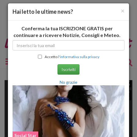
×
Hai letto le ultime news?
Conferma la tua ISCRIZIONE GRATIS per
continuare a ricevere Notizie, Consigli e Meteo.
Accetto
l'informativa sulla privacy
Toggle navigation
Iscriviti
No grazie
Social Star