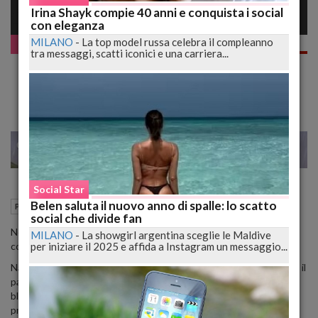
Irina Shayk compie 40 anni e conquista i social
con eleganza
MILANO
-
La top model russa celebra il compleanno
Pazzo WEB
tra messaggi, scatti iconici e una carriera...
Fanno Sesso in Auto e Bloccano il Trattore,
il Contadino si Vendica Così
28
29
MILANO
Social Star
Belen saluta il nuovo anno di spalle: lo scatto
03 Novembre 2015
06:27
Pazzo WEB
social che divide fan
Nessun esibizionismo, ma tanta voglia di trasgressione per una
MILANO
-
La showgirl argentina sceglie le Maldive
per iniziare il 2025 e affida a Instagram un messaggio...
coppia che si era "appartata" in auto nei pressi di una campagna.
Nascosta l'auto su un sentiero mai avrebbero pensato di impedire il
passaggio di qualcuno... invece un contadino del posto è rimasto
bloccato con il suo trattor e proprio nel bel mezzo dell'amplesso
proibito.