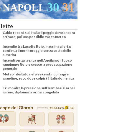
30
31
NAPOLI
 lette
Caldo record sull'Italia: il peggio deve ancora
arrivare, poi una possibile svolta meteo
Incendio tra Lucoli e Roio, massima allerta:
continua il monitoraggio senza sosta delle
autorità
Incendi senza tregua nell’Aquilano: il fuoco
raggiunge Roio e cresce la preoccupazione
generale
Meteo ribaltato nel weekend: nubifragi e
grandine, ecco dove colpirà l’Italia domenica
Trump alza la pressione sull’Iran: basi Usa nel
mirino, diplomazia ormai congelata
copo del Giorno
OROSCOPO
ORE
powered by