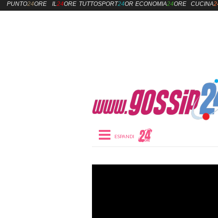
PUNTO
24
ORE
IL
24
ORE
TUTTOSPORT
24
ORE
ECONOMIA
24
ORE
CUCINA
2
Toggle navigation