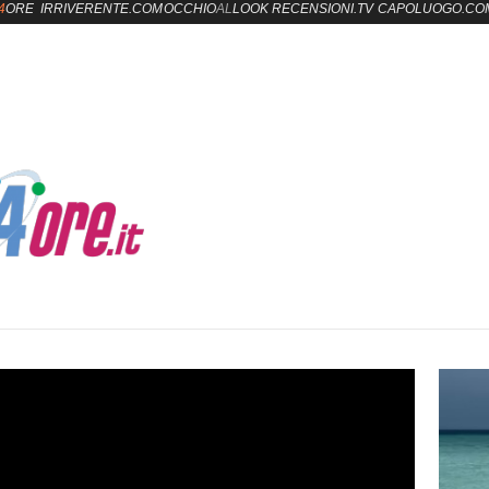
4
ORE
IRRIVERENTE.COM
OCCHIO
AL
LOOK
RECENSIONI.TV
CAPOLUOGO.CO