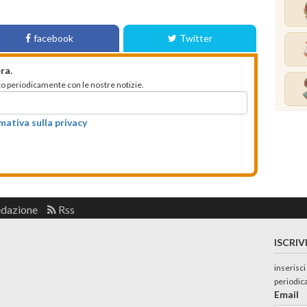
facebook
Twitter
ra.
mato periodicamente con le nostre notizie.
rmativa sulla privacy
edazione
Rss
ISCRIV
inserisci
periodic
Email