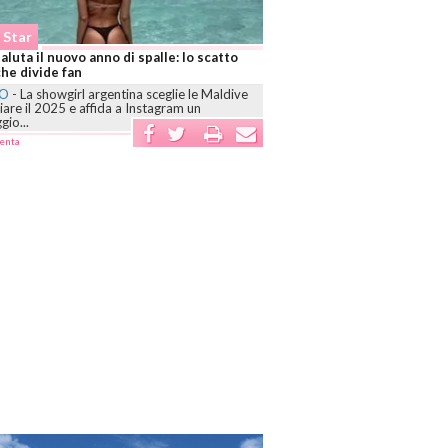
 Star
aluta il nuovo anno di spalle: lo scatto
che divide fan
NO
-
La showgirl argentina sceglie le Maldive
ziare il 2025 e affida a Instagram un
io...
enta