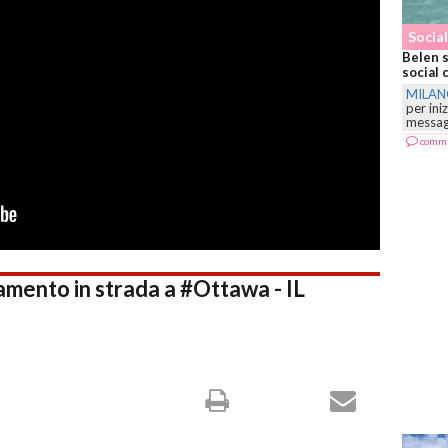
Social
Belen s
social 
MILA
per ini
messagg
comm
ento in strada a #Ottawa - IL