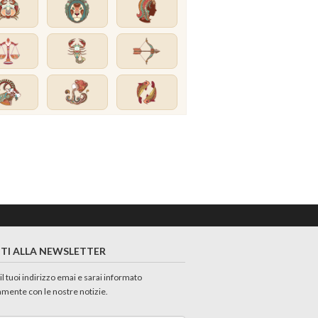
ITI ALLA NEWSLETTER
 il tuoi indirizzo emai e sarai informato
amente con le nostre notizie.