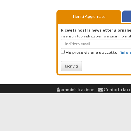
Tieniti Aggiornato
Ricevi la nostra newsletter giornalie
inserisci il tuoi indirizzo emai e sarai infor
Ho preso visione e accetto
l'info
Iscriviti
amministrazione
Contatta la r