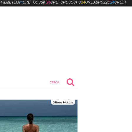
M
ILMETEO
24
ORE
GOSSIP
24
ORE
OROSCOPO
24
ORE
ABRUZZO
24
ORE.TV
Ultime Notizie