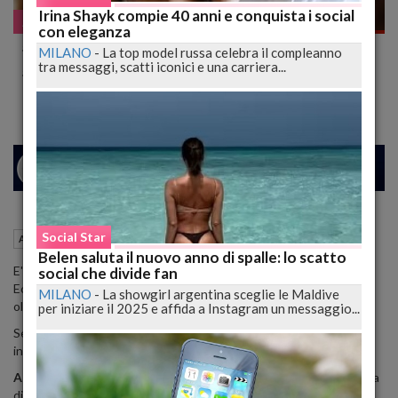
Irina Shayk compie 40 anni e conquista i social
Assurdo ma vero
con eleganza
#Brasile: Rapita Suocera Patron #F1
MILANO
-
La top model russa celebra il compleanno
tra messaggi, scatti iconici e una carriera...
#Ecclestone, Riscatto Milionario
26
31
MILANO
Social Star
26 Luglio 2016
10:30
Assurdo ma vero
Belen saluta il nuovo anno di spalle: lo scatto
E' stata rapita in Brasile la suocera del patron della F.1, Bernie
social che divide fan
Ecclestone, per la quale e' gia stato chiesto un riscatto milionario,
MILANO
-
La showgirl argentina sceglie le Maldive
oltre 33 milioni di euro.
per iniziare il 2025 e affida a Instagram un messaggio...
Secondo i media brasiliani, la richiesta è la più imponente mai fatta
in Brasile.
Aparecida Schunck, 67 anni
, madre della giovane moglie brasiliana
di Bernie Ecclestone, la 38enne Fabiana Flosi,
è stata rapita