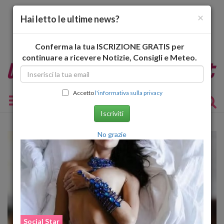
×
Hai letto le ultime news?
Conferma la tua ISCRIZIONE GRATIS per
continuare a ricevere Notizie, Consigli e Meteo.
Accetto
l'informativa sulla privacy
Toggle navigation
Iscriviti
No grazie
Social Star