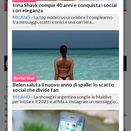
Irina Shayk compie 40 anni e conquista i social
Paparazzate!
con eleganza
Ambra Angiolini e Francesco Renga,
MILANO
-
La top model russa celebra il compleanno
tra messaggi, scatti iconici e una carriera...
Vacanze D'Amore Con i Nuovi Compagni -
FOTO
24
26
MILANO
Social Star
Belen saluta il nuovo anno di spalle: lo scatto
27 Luglio 2016
07:26
Paparazzate!
social che divide fan
MILANO
-
La showgirl argentina sceglie le Maldive
E' un'estate da ex per Ambra Angiolini e Francesco Renga, che si
per iniziare il 2025 e affida a Instagram un messaggio...
sono separati sette mesi fa dopo undici anni di vita in comune e
due figli. Ora lei ha una relazione con l'ex modello e agente di
spettacolo Lorenzo Quaglia, mentre il cantante è legato da un anno
a Diana Polini.
'Chi' pubblica le immagini della nuova vita dei due ex: Ambra mentre