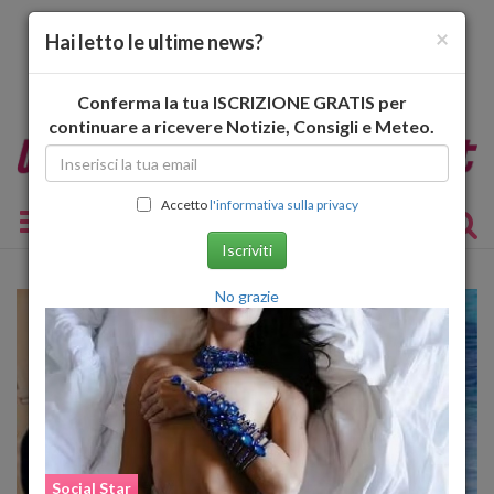
×
Hai letto le ultime news?
Conferma la tua ISCRIZIONE GRATIS per
continuare a ricevere Notizie, Consigli e Meteo.
Accetto
l'informativa sulla privacy
Toggle navigation
Iscriviti
No grazie
Social Star