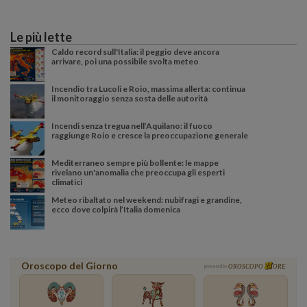
Le più lette
Caldo record sull'Italia: il peggio deve ancora
arrivare, poi una possibile svolta meteo
Incendio tra Lucoli e Roio, massima allerta: continua
il monitoraggio senza sosta delle autorità
Incendi senza tregua nell’Aquilano: il fuoco
raggiunge Roio e cresce la preoccupazione generale
Mediterraneo sempre più bollente: le mappe
rivelano un'anomalia che preoccupa gli esperti
climatici
Meteo ribaltato nel weekend: nubifragi e grandine,
ecco dove colpirà l’Italia domenica
Oroscopo del Giorno
powered by
OROSCOPO
ORE