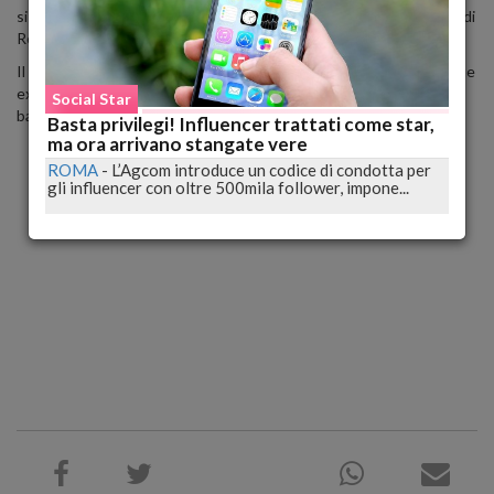
si scambia effusioni e tenerezze con il nuovo compagno per le vie di
Roma, e Renga immortalato in vacanza con la sua compagna.
Il settimanale diretto da Alfonso Signorini rivela anche che tra i due
ex compagni è tornato il sereno, anche per il bene dei loro due
Social Star
bambini, Jolanda e Leonardo.
Basta privilegi! Influencer trattati come star,
ma ora arrivano stangate vere
ROMA
-
L’Agcom introduce un codice di condotta per
gli influencer con oltre 500mila follower, impone...