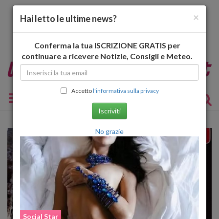
×
Hai letto le ultime news?
Conferma la tua ISCRIZIONE GRATIS per
continuare a ricevere Notizie, Consigli e Meteo.
Accetto
l'informativa sulla privacy
Toggle navigation
Iscriviti
No grazie
Social Star