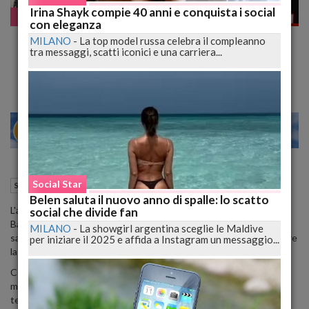
Irina Shayk compie 40 anni e conquista i social
Scorretto
con eleganza
"100% Animalisti" Contro Roberto Baggio
MILANO
-
La top model russa celebra il compleanno
tra messaggi, scatti iconici e una carriera...
Cacciatore
24
28
MILANO
Social Star
25 Gennaio 2015
06:25
Scorretto
Belen saluta il nuovo anno di spalle: lo scatto
L'associazione "100% animalisti" ha dichiarato guerra a Roberto
social che divide fan
Baggio. L'ex campione della nazionale e di Juventus e Fiorentina
MILANO
-
La showgirl argentina sceglie le Maldive
sarebbe colpevole, secondo gli animalisti, di coltivare ed apprezzare
per iniziare il 2025 e affida a Instagram un messaggio...
la passione della caccia.
Così hanno tappezzato il centro di Caldogno (paese dell'ex codino
magico .ndr) con manifesti che lo ridicolizzano tutto vestisto in
tenuta mimetica.